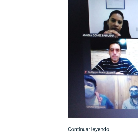
Continuar leyendo
«Reunión
técnica