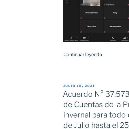
Continuar leyendo
«El
H.
Tribunal
de
Cuentas
PUBLICADO
JULIO 15, 2021
dictó
EL
Acuerdo N° 37.573 
un
de Cuentas de la Pr
importante
taller
invernal para todo 
sobre
de Julio hasta el 2
Ciberseguri