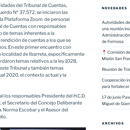
vidades del Tribunal de Cuentas,
NOVEDADES
erdo Nº 37.572, se iniciaron las
e la Plataforma Zoom de personal
Autoridades de
al de Cuentas con responsables
una reunión ins
o de temas inherentes a la
Administración 
 rendición de cuentas a los que se
de Formosa
os. En este primer encuentro con
Comisión de 
 localidad de Ibarreta, específicamente
Misión San Fran
rdaron temas relativos a la ley 1028,
ste Tribunal y también temas
Reunión de Tra
al 2020, el contexto actual y la
Cooperación ins
para fortalecer 
ual los responsables Presidente del H.C.D.
17 de junio Paso
z, el Secretario del Concejo Deliberante
Miguel de Güe
ra. Norma Escobar y el Asesor del
llo.
ARCHIVOS