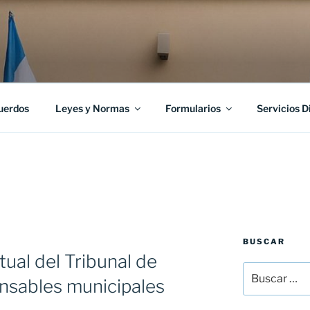
uerdos
Leyes y Normas
Formularios
Servicios D
BUSCAR
tual del Tribunal de
Buscar
nsables municipales
por: