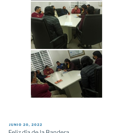
PUBLICADO
JUNIO 20, 2022
EL
Feliz día de la Bandera