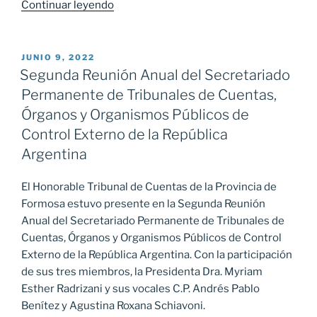
Continuar leyendo
«Capacitación
para
equipos
Técnicos
PUBLICADO
JUNIO 9, 2022
EL
de
Segunda Reunión Anual del Secretariado
Trabajo
Permanente de Tribunales de Cuentas,
y
Órganos y Organismos Públicos de
Responsables
Control Externo de la República
Municipales»
Argentina
El Honorable Tribunal de Cuentas de la Provincia de
Formosa estuvo presente en la Segunda Reunión
Anual del Secretariado Permanente de Tribunales de
Cuentas, Órganos y Organismos Públicos de Control
Externo de la República Argentina. Con la participación
de sus tres miembros, la Presidenta Dra. Myriam
Esther Radrizani y sus vocales C.P. Andrés Pablo
Benítez y Agustina Roxana Schiavoni.