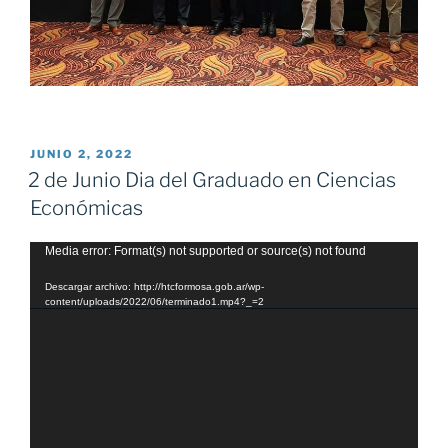
PUBLICADO
JUNIO 2, 2022
EL
2 de Junio Dia del Graduado en Ciencias
Económicas
Reproductor
Media error: Format(s) not supported or source(s) not found
de
Descargar archivo: http://htcformosa.gob.ar/wp-
vídeo
content/uploads/2022/06/terminado1.mp4?_=2