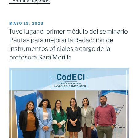
Continuar leyendo
«Continúan
las
Auditorias
a
PUBLICADO
MAYO 15, 2023
EL
Municipios
Tuvo lugar el primer módulo del seminario
y
Pautas para mejorar la Redacción de
Comisiones
instrumentos oficiales a cargo de la
De
profesora Sara Morilla
Fomento
De
La
Provincia»