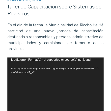
PUBLICADO
FEBRERO 20, 2026
EL
Sistemas
Taller de Capacitación sobre Sistemas de
de
Registros
Registros»
En el día de la fecha, la Municipalidad de Riacho He Hé
participó de una nueva jornada de capacitación
destinada a responsables y personal administrativo de
municipalidades y comisiones de fomento de la
provincia.
Reproductor
Media error: Format(s) not supported or source(s) not found
de
Descargar archivo: http://htcformosa.gob.ar/wp-content/uploads/2026/03/20-
vídeo
de-febrero.mp4?_=2