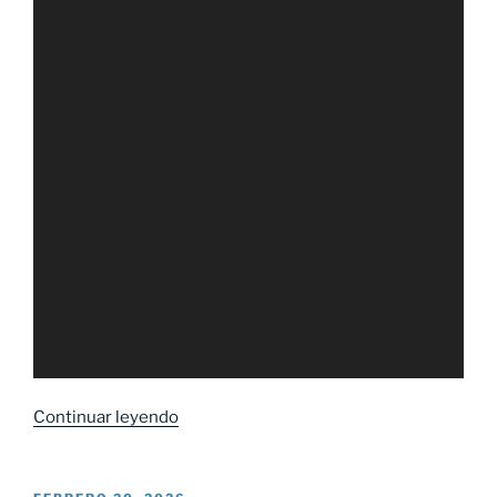
Continuar leyendo
«Taller
de
Capacitación
sobre