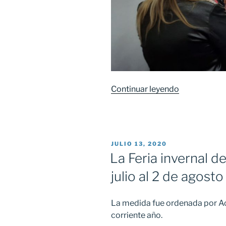
Continuar leyendo
«Reunión
de
Autoridades
del
H.T.C.
PUBLICADO
JULIO 13, 2020
con
EL
La Feria invernal de
nuevos
julio al 2 de agosto
responsable
La medida fue ordenada por Acu
corriente año.