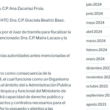
julio 2024
. C.P. Ana Zacariaz Froia.
junio 2024
HTC: Dra. C.P. Graciela Beatriz Baez.
mayo 2024
abril 2024
or el Juez de tramite para fiscalizar la
cionado: Dra. C.P. Maira Lacaze y la
marzo 2024
febrero 2024
n las autoridades antes mencionadas el
enero 2024
diciembre 202
mo como consecuencia de la
noviembre 20
, el cual funciona como un Organismo
n el ámbito del a Administración Publica
octubre 2023
árquica y funcional del Ministerio de
septiembre 20
drá capacidad de derecho publico y
 actos y contratos necesarios para el
agosto 2023
r lo expuesto y atentos a las