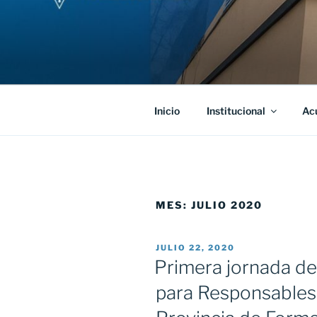
Saltar
al
contenido
Inicio
Institucional
Ac
MES:
JULIO 2020
PUBLICADO
JULIO 22, 2020
EL
Primera jornada de 
para Responsables 