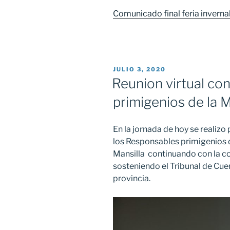
Comunicado final feria invern
PUBLICADO
JULIO 3, 2020
EL
Reunion virtual co
primigenios de la M
En la jornada de hoy se realiz
los Responsables primigenios d
Mansilla continuando con la 
sosteniendo el Tribunal de Cue
provincia.