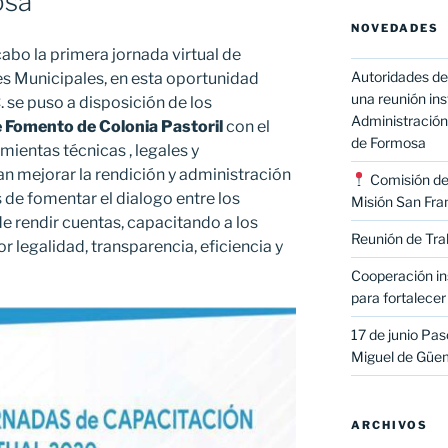
osa
NOVEDADES
 cabo la primera jornada virtual de
Autoridades de
s Municipales, en esta oportunidad
una reunión ins
. se puso a disposición de los
Administración 
e Fomento de
Colonia Pastoril
con el
de Formosa
mientas técnicas , legales y
an mejorar la rendición y administración
Comisión de 
de fomentar el dialogo entre los
Misión San Fran
e rendir cuentas, capacitando a los
Reunión de Tra
 legalidad, transparencia, eficiencia y
Cooperación ins
para fortalecer 
17 de junio Paso
Miguel de Güe
ARCHIVOS