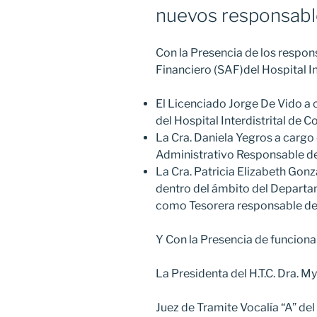
nuevos responsabl
Municipales
de
la
Con la Presencia de los respon
Provincia
Financiero (SAF)del Hospital I
de
Formosa»
El Licenciado Jorge De Vido a 
del Hospital Interdistrital de 
La Cra. Daniela Yegros a carg
Administrativo Responsable de
La Cra. Patricia Elizabeth Gonz
dentro del ámbito del Departa
como Tesorera responsable de
Y Con la Presencia de funciona
La Presidenta del H.T.C. Dra. M
Juez de Tramite Vocalía “A” del