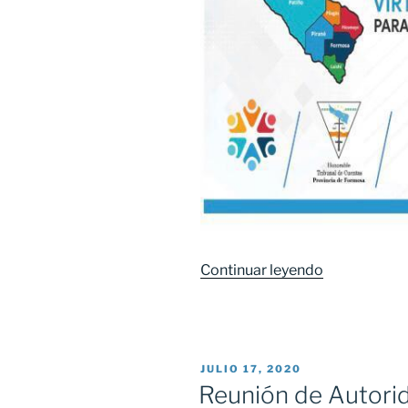
Continuar leyendo
«Primera
jornada
de
capacitació
virtual
PUBLICADO
JULIO 17, 2020
para
EL
Reunión de Autorid
Responsabl