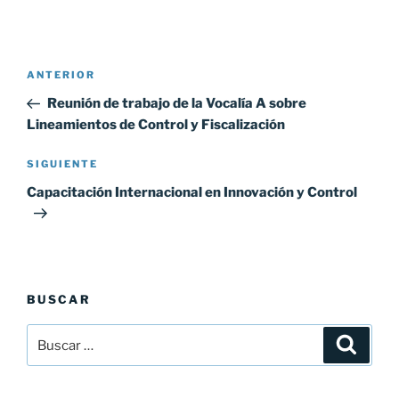
Navegación
ANTERIOR
Entrada
de
anterior:
Reunión de trabajo de la Vocalía A sobre
entradas
Lineamientos de Control y Fiscalización
SIGUIENTE
Siguiente
entrada
Capacitación Internacional en Innovación y Control
BUSCAR
Buscar
Buscar
por: