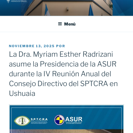
Saltar
al
contenido
Menú
PUBLICADO
NOVIEMBRE 13, 2025
POR
EL
La Dra. Myriam Esther Radrizani
asume la Presidencia de la ASUR
durante la IV Reunión Anual del
Consejo Directivo del SPTCRA en
Ushuaia