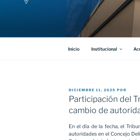
Saltar
al
contenido
Inicio
Institucional
Ac
PUBLICADO
DICIEMBRE 11, 2025
POR
EL
Participación del T
cambio de autorid
En el día de la fecha, el Trib
autoridades en el Concejo Del