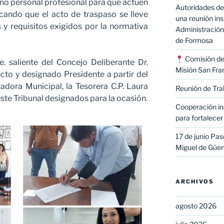
ignó personal profesional para que actúen
Autoridades de
icando que el acto de traspaso se lleve
una reunión ins
 y requisitos exigidos por la normativa
Administración 
de Formosa
Comisión de 
. saliente del Concejo Deliberante Dr.
Misión San Fran
ecto y designado Presidente a partir del
ntadora Municipal, la Tesorera C.P. Laura
Reunión de Tra
este Tribunal designados para la ocasión.
Cooperación ins
para fortalecer 
17 de junio Paso
Miguel de Güe
ARCHIVOS
agosto 2026