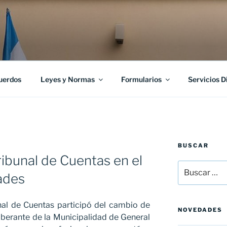
uerdos
Leyes y Normas
Formularios
Servicios D
BUSCAR
ribunal de Cuentas en el
Buscar
ades
por:
unal de Cuentas participó del cambio de
NOVEDADES
iberante de la Municipalidad de General