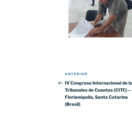
Navegación
ANTERIOR
Entrada
de
anterior:
IV Congreso Internacional de l
Tribunales de Cuentas (CITC) –
entradas
Florianópolis, Santa Catarina
(Brasil)