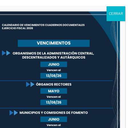
0
20
20
9