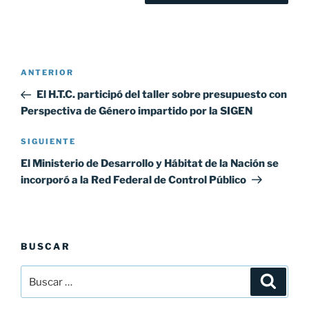
Navegación
ANTERIOR
Entrada
de
anterior:
El H.T.C. participó del taller sobre presupuesto con
entradas
Perspectiva de Género impartido por la SIGEN
SIGUIENTE
Siguiente
entrada
El Ministerio de Desarrollo y Hábitat de la Nación se
incorporó a la Red Federal de Control Público
BUSCAR
Buscar
Buscar
por: